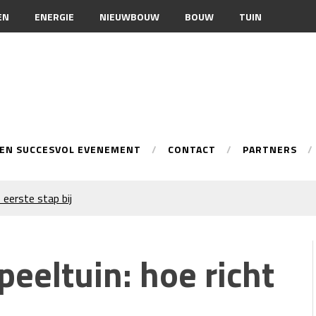
EN
ENERGIE
NIEUWBOUW
BOUW
TUIN
EEN SUCCESVOL EVENEMENT
CONTACT
PARTNERS
 eerste stap bij
onele spuittechniek
ur
eeltuin: hoe richt
n je merkimago?
warmingsoptie
 inschakelen bij