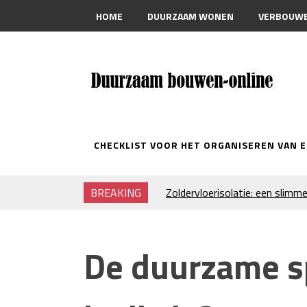
HOME
DUURZAAM WONEN
VERBOUW
CONTACT
CHECKLIST VOOR HET ORGANISEREN VAN 
BREAKING
Zoldervloerisolatie: een slimme
verduurzamen
Strakke plafonds met professi
Je huis koelen: alles behalve du
De duurzame sp
Hoe draagt je inrichting bij aa
Houtpellets als duurzame ver
Wanneer moet je een specialist