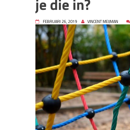
je die in?
rioolproblemen?
Slimme oplossingen voor lekk
Betonplex: Het Veelzijdige Pl
Projecten
FEBRUARI 26, 2019
VINCENT MEIJMAN
Woonstijlen die perfect passe
Oma weet raadt bij cementsluie