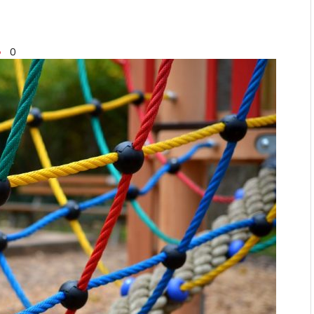
ages en verstoppingen
aatmateriaal voor Moderne
0
n bij duurzaam bouwen
r: natuurlijke oplossingen