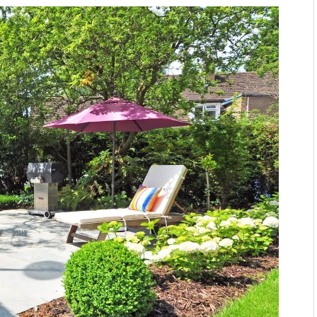
ages en verstoppingen
aatmateriaal voor Moderne
n bij duurzaam bouwen
r: natuurlijke oplossingen