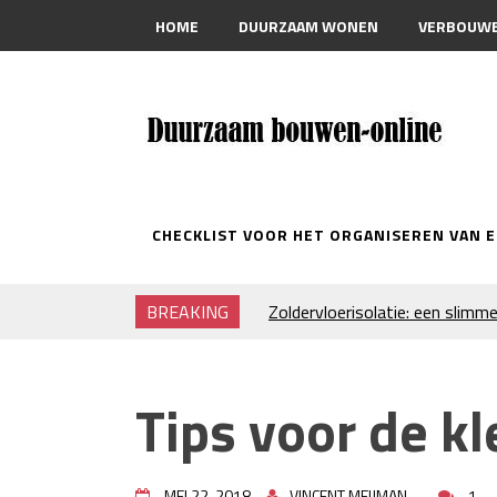
HOME
DUURZAAM WONEN
VERBOUW
CONTACT
CHECKLIST VOOR HET ORGANISEREN VAN 
Zoldervloerisolatie: een slimme
BREAKING
verduurzamen
Strakke plafonds met professi
Je huis koelen: alles behalve du
Tips voor de kl
Hoe draagt je inrichting bij aa
Houtpellets als duurzame ver
Wanneer moet je een specialist
rioolproblemen?
MEI 22, 2018
VINCENT MEIJMAN
1