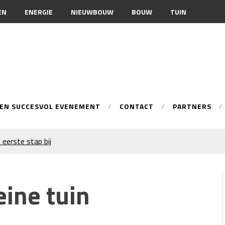
EN
ENERGIE
NIEUWBOUW
BOUW
TUIN
EEN SUCCESVOL EVENEMENT
CONTACT
PARTNERS
 eerste stap bij
onele spuittechniek
ur
eine tuin
n je merkimago?
warmingsoptie
 inschakelen bij