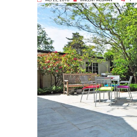
Slimme oplossingen voor lekk
Betonplex: Het Veelzijdige Pl
Projecten
Woonstijlen die perfect passe
Oma weet raadt bij cementsluie