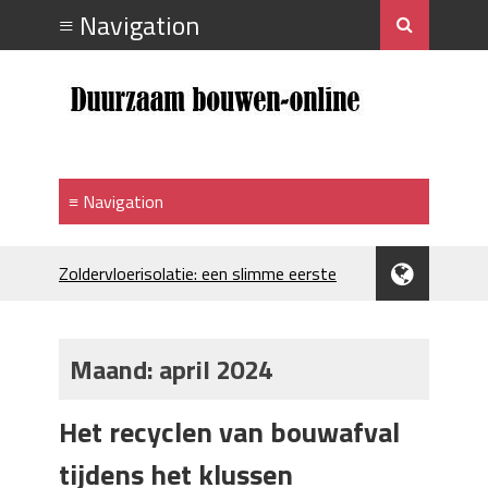
Zoldervloerisolatie: een slimme eerste
stap bij verduurzamen
Strakke plafonds met professionele
spuittechniek
Maand:
april 2024
Je huis koelen: alles behalve duur
Hoe draagt je inrichting bij aan je
Het recyclen van bouwafval
merkimago?
Houtpellets als duurzame
tijdens het klussen
verwarmingsoptie