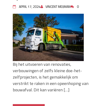
Wanneer moet je een specialist
APRIL 17, 2024
VINCENT MEIJMAN
0
inschakelen bij rioolproblemen?
Slimme oplossingen voor lekkages en
verstoppingen
Betonplex: Het Veelzijdige
Plaatmateriaal voor Moderne Projecten
Woonstijlen die perfect passen bij
duurzaam bouwen
Oma weet raadt bij cementsluier:
natuurlijke oplossingen
Bij het uitvoeren van renovaties,
verbouwingen of zelfs kleine doe-het-
zelfprojecten, is het gemakkelijk om
verstrikt te raken in een opeenhoping van
bouwafval. Dit kan variëren […]