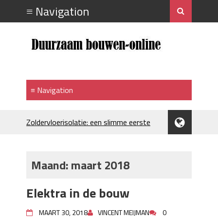
Zoldervloerisolatie: een slimme eerste
stap bij verduurzamen
Strakke plafonds met professionele
spuittechniek
Maand:
maart 2018
Je huis koelen: alles behalve duur
Hoe draagt je inrichting bij aan je
Elektra in de bouw
merkimago?
Houtpellets als duurzame
MAART 30, 2018
VINCENT MEIJMAN
0
verwarmingsoptie