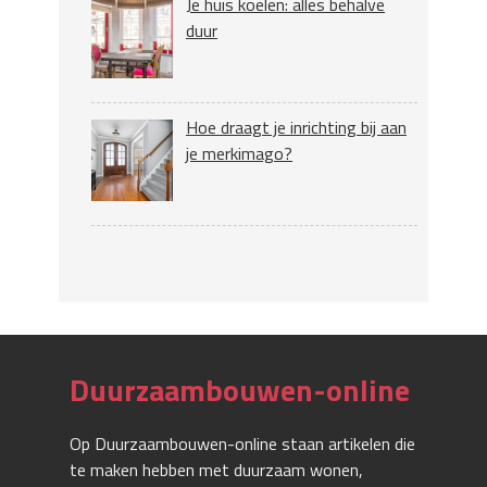
Je huis koelen: alles behalve
duur
Hoe draagt je inrichting bij aan
je merkimago?
Duurzaambouwen-online
Op Duurzaambouwen-online staan artikelen die
te maken hebben met duurzaam wonen,