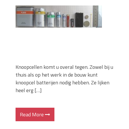
Wanneer moet je een specialist
inschakelen bij rioolproblemen?
Slimme oplossingen voor lekkages en
verstoppingen
Betonplex: Het Veelzijdige
Plaatmateriaal voor Moderne Projecten
Woonstijlen die perfect passen bij
duurzaam bouwen
Oma weet raadt bij cementsluier:
Knoopcellen komt u overal tegen. Zowel bij u
natuurlijke oplossingen
thuis als op het werk in de bouw kunt
knoopcel batterijen nodig hebben. Ze lijken
heel erg […]
Read More