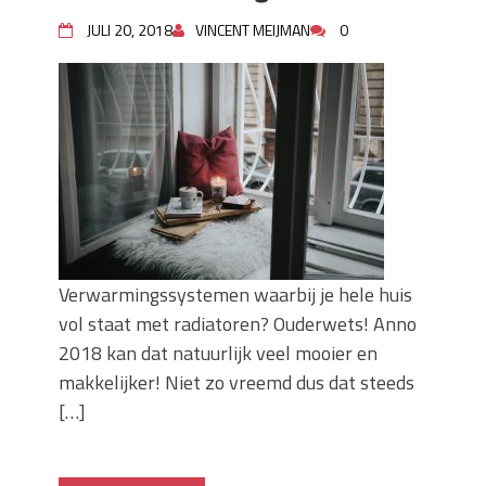
Wanneer moet je een specialist
JULI 20, 2018
VINCENT MEIJMAN
0
inschakelen bij rioolproblemen?
Slimme oplossingen voor lekkages en
verstoppingen
Betonplex: Het Veelzijdige
Plaatmateriaal voor Moderne Projecten
Woonstijlen die perfect passen bij
duurzaam bouwen
Oma weet raadt bij cementsluier:
natuurlijke oplossingen
Verwarmingssystemen waarbij je hele huis
vol staat met radiatoren? Ouderwets! Anno
2018 kan dat natuurlijk veel mooier en
makkelijker! Niet zo vreemd dus dat steeds
[…]