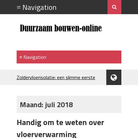
Zoldervloerisolatie: een slimme eerste
stap bij verduurzamen
Strakke plafonds met professionele
spuittechniek
Maand:
juli 2018
Je huis koelen: alles behalve duur
Hoe draagt je inrichting bij aan je
Handig om te weten over
merkimago?
Houtpellets als duurzame
vloerverwarming
verwarmingsoptie