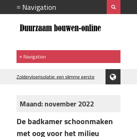
Zoldervloerisolatie: een slimme eerste
stap bij verduurzamen
Strakke plafonds met professionele
spuittechniek
Maand:
november 2022
Je huis koelen: alles behalve duur
Hoe draagt je inrichting bij aan je
De badkamer schoonmaken
merkimago?
Houtpellets als duurzame
met oog voor het milieu
verwarmingsoptie