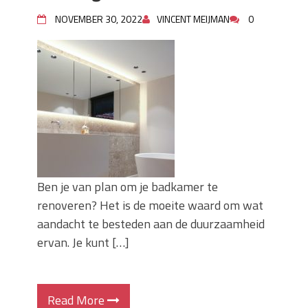
Wanneer moet je een specialist
NOVEMBER 30, 2022
VINCENT MEIJMAN
0
inschakelen bij rioolproblemen?
Slimme oplossingen voor lekkages en
verstoppingen
Betonplex: Het Veelzijdige
Plaatmateriaal voor Moderne Projecten
Woonstijlen die perfect passen bij
duurzaam bouwen
Oma weet raadt bij cementsluier:
natuurlijke oplossingen
Ben je van plan om je badkamer te
renoveren? Het is de moeite waard om wat
aandacht te besteden aan de duurzaamheid
ervan. Je kunt […]
Read More