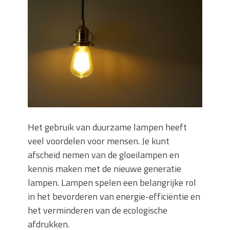
Wanneer moet je een specialist
inschakelen bij rioolproblemen?
Slimme oplossingen voor lekkages en
verstoppingen
Betonplex: Het Veelzijdige
Plaatmateriaal voor Moderne Projecten
Woonstijlen die perfect passen bij
duurzaam bouwen
Oma weet raadt bij cementsluier:
natuurlijke oplossingen
Het gebruik van duurzame lampen heeft
veel voordelen voor mensen. Je kunt
afscheid nemen van de gloeilampen en
kennis maken met de nieuwe generatie
lampen. Lampen spelen een belangrijke rol
in het bevorderen van energie-efficiëntie en
het verminderen van de ecologische
afdrukken.