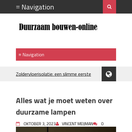
Zoldervloerisolatie: een slimme eerste
stap bij verduurzamen
Strakke plafonds met professionele
spuittechniek
Alles wat je moet weten over
Je huis koelen: alles behalve duur
Hoe draagt je inrichting bij aan je
duurzame lampen
merkimago?
Houtpellets als duurzame
OKTOBER 3, 2023
VINCENT MEIJMAN
0
verwarmingsoptie