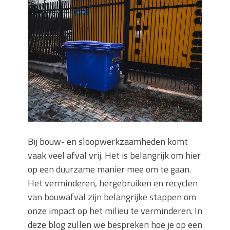
Wanneer moet je een specialist
inschakelen bij rioolproblemen?
Slimme oplossingen voor lekkages en
verstoppingen
Betonplex: Het Veelzijdige
Plaatmateriaal voor Moderne Projecten
Woonstijlen die perfect passen bij
duurzaam bouwen
Oma weet raadt bij cementsluier:
natuurlijke oplossingen
Bij bouw- en sloopwerkzaamheden komt
vaak veel afval vrij. Het is belangrijk om hier
op een duurzame manier mee om te gaan.
Het verminderen, hergebruiken en recyclen
van bouwafval zijn belangrijke stappen om
onze impact op het milieu te verminderen. In
deze blog zullen we bespreken hoe je op een