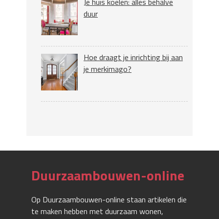
Je huis koelen: alles behalve
duur
Hoe draagt je inrichting bij aan
je merkimago?
Duurzaambouwen-online
Op Duurzaambouwen-online staan artikelen die
te maken hebben met duurzaam wonen,