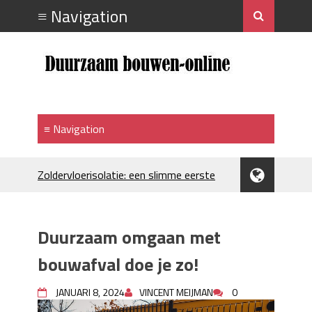
Zoldervloerisolatie: een slimme eerste
stap bij verduurzamen
Strakke plafonds met professionele
spuittechniek
Duurzaam omgaan met
Je huis koelen: alles behalve duur
Hoe draagt je inrichting bij aan je
bouwafval doe je zo!
merkimago?
Houtpellets als duurzame
JANUARI 8, 2024
VINCENT MEIJMAN
0
verwarmingsoptie