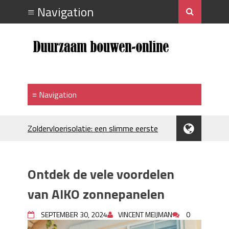
Zoldervloerisolatie: een slimme eerste
stap bij verduurzamen
Strakke plafonds met professionele
spuittechniek
Ontdek de vele voordelen
Je huis koelen: alles behalve duur
Hoe draagt je inrichting bij aan je
van AIKO zonnepanelen
merkimago?
Houtpellets als duurzame
SEPTEMBER 30, 2024
VINCENT MEIJMAN
0
verwarmingsoptie