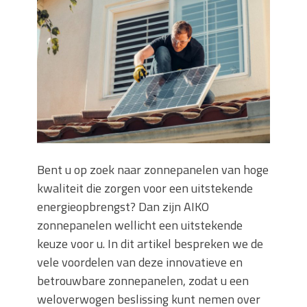
Wanneer moet je een specialist
inschakelen bij rioolproblemen?
Slimme oplossingen voor lekkages en
verstoppingen
Betonplex: Het Veelzijdige
Plaatmateriaal voor Moderne Projecten
Woonstijlen die perfect passen bij
duurzaam bouwen
Oma weet raadt bij cementsluier:
natuurlijke oplossingen
Bent u op zoek naar zonnepanelen van hoge
kwaliteit die zorgen voor een uitstekende
energieopbrengst? Dan zijn AIKO
zonnepanelen wellicht een uitstekende
keuze voor u. In dit artikel bespreken we de
vele voordelen van deze innovatieve en
betrouwbare zonnepanelen, zodat u een
weloverwogen beslissing kunt nemen over