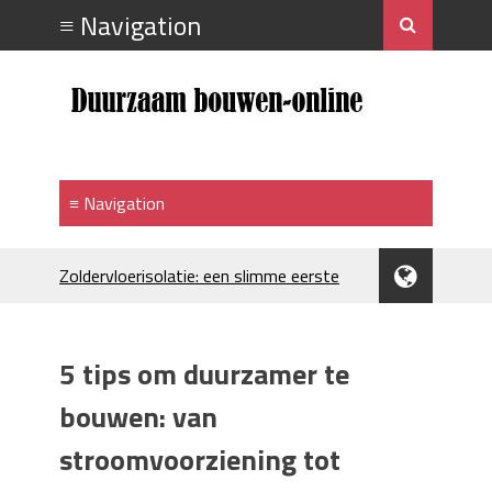
Zoldervloerisolatie: een slimme eerste
stap bij verduurzamen
Strakke plafonds met professionele
spuittechniek
5 tips om duurzamer te
Je huis koelen: alles behalve duur
Hoe draagt je inrichting bij aan je
bouwen: van
merkimago?
stroomvoorziening tot
Houtpellets als duurzame
verwarmingsoptie