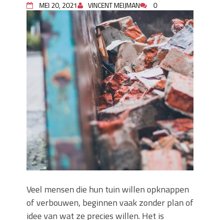
MEI 20, 2021
VINCENT MEIJMAN
0
Wanneer moet je een specialist
inschakelen bij rioolproblemen?
Slimme oplossingen voor lekkages en
verstoppingen
Betonplex: Het Veelzijdige
Plaatmateriaal voor Moderne Projecten
Woonstijlen die perfect passen bij
duurzaam bouwen
Oma weet raadt bij cementsluier:
natuurlijke oplossingen
Veel mensen die hun tuin willen opknappen
of verbouwen, beginnen vaak zonder plan of
idee van wat ze precies willen. Het is