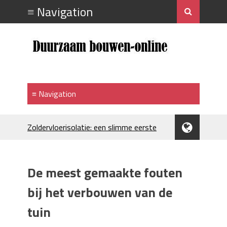
Zoldervloerisolatie: een slimme eerste
stap bij verduurzamen
Strakke plafonds met professionele
spuittechniek
De meest gemaakte fouten
Je huis koelen: alles behalve duur
Hoe draagt je inrichting bij aan je
bij het verbouwen van de
merkimago?
tuin
Houtpellets als duurzame
verwarmingsoptie