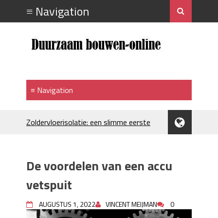
Zoldervloerisolatie: een slimme eerste
stap bij verduurzamen
Strakke plafonds met professionele
spuittechniek
De voordelen van een accu
Je huis koelen: alles behalve duur
Hoe draagt je inrichting bij aan je
vetspuit
merkimago?
Houtpellets als duurzame
AUGUSTUS 1, 2022
VINCENT MEIJMAN
0
verwarmingsoptie