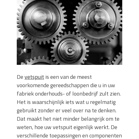
Wanneer moet je een specialist
inschakelen bij rioolproblemen?
Slimme oplossingen voor lekkages en
verstoppingen
Betonplex: Het Veelzijdige
Plaatmateriaal voor Moderne Projecten
Woonstijlen die perfect passen bij
duurzaam bouwen
Oma weet raadt bij cementsluier:
natuurlijke oplossingen
De
vetspuit
is een van de meest
voorkomende gereedschappen die u in uw
fabriek onderhouds- of loonbedrijf zult zien.
Het is waarschijnlijk iets wat u regelmatig
gebruikt zonder er veel over na te denken.
Dat maakt het niet minder belangrijk om te
weten, hoe uw vetspuit eigenlijk werkt. De
verschillende toepassingen en componenten