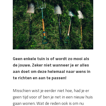
Wanneer moet je een specialist
inschakelen bij rioolproblemen?
Slimme oplossingen voor lekkages en
verstoppingen
Betonplex: Het Veelzijdige
Plaatmateriaal voor Moderne Projecten
Woonstijlen die perfect passen bij
duurzaam bouwen
Oma weet raadt bij cementsluier:
natuurlijke oplossingen
Geen enkele tuin is of wordt zo mooi als
de jouwe. Zeker niet wanneer je er alles
aan doet om deze helemaal naar wens in
te richten en aan te passen!
Misschien wist je eerder niet hoe, had je er
geen tijd voor of ben je net in een nieuw huis
gaan wonen. Wat de reden ook is om nu