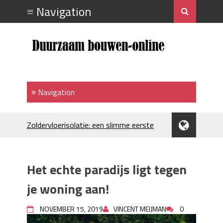
Zoldervloerisolatie: een slimme eerste
stap bij verduurzamen
Strakke plafonds met professionele
spuittechniek
Het echte paradijs ligt tegen
Je huis koelen: alles behalve duur
Hoe draagt je inrichting bij aan je
je woning aan!
merkimago?
Houtpellets als duurzame
NOVEMBER 15, 2019
VINCENT MEIJMAN
0
verwarmingsoptie