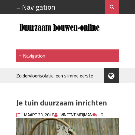
Zoldervloerisolatie: een slimme eerste
stap bij verduurzamen
Strakke plafonds met professionele
spuittechniek
Je tuin duurzaam inrichten
Je huis koelen: alles behalve duur
Hoe draagt je inrichting bij aan je
MAART 23, 2018
VINCENT MEIJMAN
0
merkimago?
Houtpellets als duurzame
verwarmingsoptie