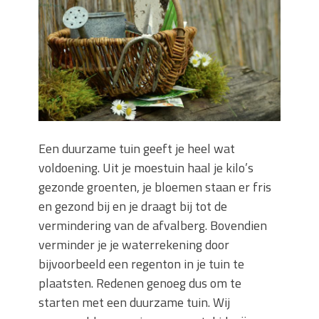
Wanneer moet je een specialist
inschakelen bij rioolproblemen?
Slimme oplossingen voor lekkages en
verstoppingen
Betonplex: Het Veelzijdige
Plaatmateriaal voor Moderne Projecten
Woonstijlen die perfect passen bij
duurzaam bouwen
Een duurzame tuin geeft je heel wat
Oma weet raadt bij cementsluier:
voldoening. Uit je moestuin haal je kilo’s
natuurlijke oplossingen
gezonde groenten, je bloemen staan er fris
en gezond bij en je draagt bij tot de
vermindering van de afvalberg. Bovendien
verminder je je waterrekening door
bijvoorbeeld een regenton in je tuin te
plaatsten. Redenen genoeg dus om te
starten met een duurzame tuin. Wij