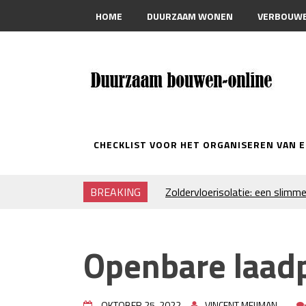
HOME
DUURZAAM WONEN
VERBOUW
CONTACT
CHECKLIST VOOR HET ORGANISEREN VAN 
BREAKING
Zoldervloerisolatie: een slimme
verduurzamen
Strakke plafonds met professi
Je huis koelen: alles behalve du
Openbare laad
Hoe draagt je inrichting bij aa
Houtpellets als duurzame ver
Wanneer moet je een specialist
OKTOBER 25, 2022
VINCENT MEIJMAN