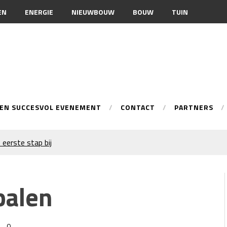
EN
ENERGIE
NIEUWBOUW
BOUW
TUIN
EEN SUCCESVOL EVENEMENT
CONTACT
PARTNERS
 eerste stap bij
onele spuittechniek
ur
palen
n je merkimago?
warmingsoptie
 inschakelen bij
0