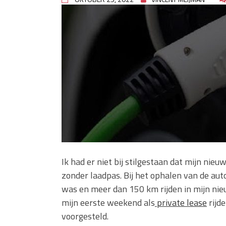
rioolproblemen?
Slimme oplossingen voor lekk
Betonplex: Het Veelzijdige Pl
Projecten
Woonstijlen die perfect passe
Oma weet raadt bij cementsluie
Ik had er niet bij stilgestaan dat mijn nieu
zonder laadpas. Bij het ophalen van de aut
was en meer dan 150 km rijden in mijn nieu
mijn eerste weekend als
private lease
rijd
voorgesteld.