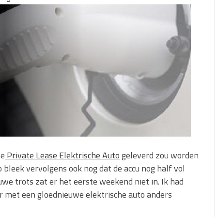
ages en verstoppingen
aatmateriaal voor Moderne
n bij duurzaam bouwen
r: natuurlijke oplossingen
we
Private Lease Elektrische Auto
geleverd zou worden
o bleek vervolgens ook nog dat de accu nog half vol
we trots zat er het eerste weekend niet in. Ik had
er met een gloednieuwe elektrische auto anders