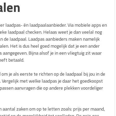
alen
 per laadpas- én laadpaalaanbieder. Via mobiele apps en
ieke laadpaal checken. Helaas weet je dan veelal nog
aan de laadpaal. Laadpas aanbieders maken namelijk
len. Het is dus heel goed mogelijk dat je een ander
s aangegeven. Bijna alsof je in een vliegtuig zit waar
eeft betaald.
m je als eerste te richten op de laadpaal bij jou in de
. Vergelijk met welke laadpas je daar het goedkoopst
e passen aanvragen die op andere plekken voordeliger
en aantal zaken om op te letten zoals: prijs per maand,
ertijd en de mogelijkheid tot snelladen. De prijs per