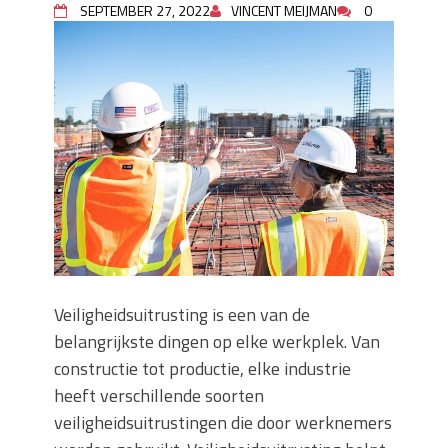
SEPTEMBER 27, 2022
VINCENT MEIJMAN
0
Wanneer moet je een specialist
inschakelen bij rioolproblemen?
Slimme oplossingen voor lekkages en
verstoppingen
Betonplex: Het Veelzijdige
Plaatmateriaal voor Moderne Projecten
Woonstijlen die perfect passen bij
duurzaam bouwen
Oma weet raadt bij cementsluier:
natuurlijke oplossingen
Veiligheidsuitrusting is een van de
belangrijkste dingen op elke werkplek. Van
constructie tot productie, elke industrie
heeft verschillende soorten
veiligheidsuitrustingen die door werknemers