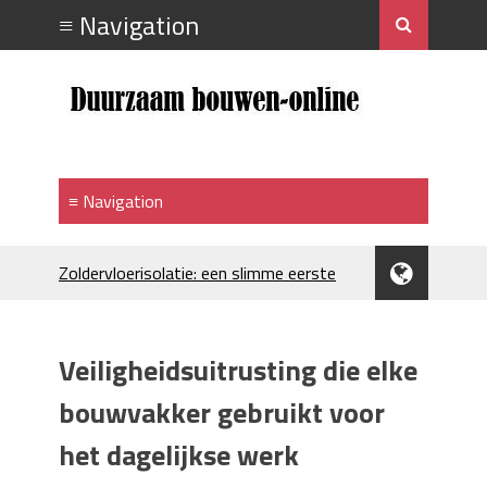
Zoldervloerisolatie: een slimme eerste
stap bij verduurzamen
Strakke plafonds met professionele
spuittechniek
Veiligheidsuitrusting die elke
Je huis koelen: alles behalve duur
Hoe draagt je inrichting bij aan je
bouwvakker gebruikt voor
merkimago?
het dagelijkse werk
Houtpellets als duurzame
verwarmingsoptie