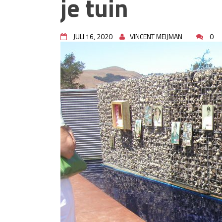
je tuin
rioolproblemen?
Slimme oplossingen voor lekk
Betonplex: Het Veelzijdige Pl
Projecten
JULI 16, 2020
VINCENT MEIJMAN
0
Woonstijlen die perfect passe
Oma weet raadt bij cementsluie