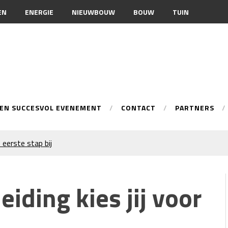
EN
ENERGIE
NIEUWBOUW
BOUW
TUIN
EEN SUCCESVOL EVENEMENT
CONTACT
PARTNERS
 eerste stap bij
onele spuittechniek
ur
iding kies jij voor
n je merkimago?
warmingsoptie
 inschakelen bij