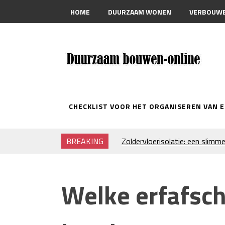
HOME
DUURZAAM WONEN
VERBOUW
CONTACT
CHECKLIST VOOR HET ORGANISEREN VAN 
BREAKING
Zoldervloerisolatie: een slimme
verduurzamen
Strakke plafonds met professi
Je huis koelen: alles behalve du
Welke erfafsche
Hoe draagt je inrichting bij aa
Houtpellets als duurzame ver
Wanneer moet je een specialist