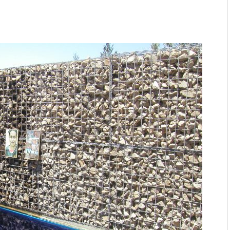
ages en verstoppingen
aatmateriaal voor Moderne
n bij duurzaam bouwen
r: natuurlijke oplossingen