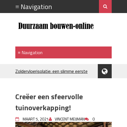
Zoldervloerisolatie: een slimme eerste
stap bij verduurzamen
Strakke plafonds met professionele
spuittechniek
Creëer een sfeervolle
Je huis koelen: alles behalve duur
Hoe draagt je inrichting bij aan je
tuinoverkapping!
merkimago?
Houtpellets als duurzame
MAART 5, 2021
VINCENT MEIJMAN
0
verwarmingsoptie