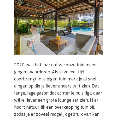
Wanneer moet je een specialist
inschakelen bij rioolproblemen?
Slimme oplossingen voor lekkages en
verstoppingen
Betonplex: Het Veelzijdige
Plaatmateriaal voor Moderne Projecten
Woonstijlen die perfect passen bij
duurzaam bouwen
Oma weet raadt bij cementsluier:
natuurlijke oplossingen
2020 was het jaar dat we onze tuin meer
gingen waarderen. Als je zoveel tijd
doorbrengt in je eigen tuin merk je al snel
dingen op die je liever anders wilt zien. Dat
lange, lege gazon dat achter je huis ligt, daar
wil je liever een grote lounge set zien. Hier
hoort natuurlijk een
overkapping tuin
bij,
zodat je er zoveel mogelijk gebruik van kan