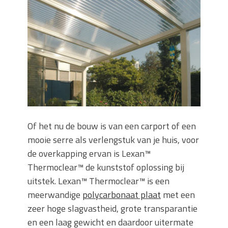
Wanneer moet je een specialist
inschakelen bij rioolproblemen?
Slimme oplossingen voor lekkages en
verstoppingen
Betonplex: Het Veelzijdige
Plaatmateriaal voor Moderne Projecten
Woonstijlen die perfect passen bij
duurzaam bouwen
Oma weet raadt bij cementsluier:
natuurlijke oplossingen
Of het nu de bouw is van een carport of een
mooie serre als verlengstuk van je huis, voor
de overkapping ervan is Lexan™
Thermoclear™ de kunststof oplossing bij
uitstek. Lexan™ Thermoclear™ is een
meerwandige
polycarbonaat plaat
met een
zeer hoge slagvastheid, grote transparantie
en een laag gewicht en daardoor uitermate