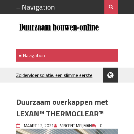
Zoldervloerisolatie: een slimme eerste
stap bij verduurzamen
Strakke plafonds met professionele
spuittechniek
Duurzaam overkappen met
Je huis koelen: alles behalve duur
Hoe draagt je inrichting bij aan je
LEXAN™ THERMOCLEAR™
merkimago?
Houtpellets als duurzame
MAART 12, 2021
VINCENT MEIJMAN
0
verwarmingsoptie