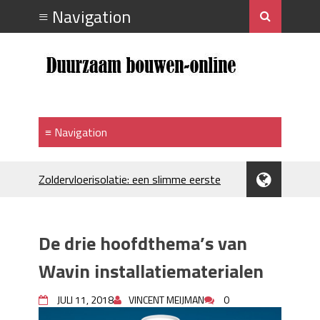
Zoldervloerisolatie: een slimme eerste
stap bij verduurzamen
Strakke plafonds met professionele
spuittechniek
De drie hoofdthema’s van
Je huis koelen: alles behalve duur
Hoe draagt je inrichting bij aan je
Wavin installatiematerialen
merkimago?
Houtpellets als duurzame
JULI 11, 2018
VINCENT MEIJMAN
0
verwarmingsoptie