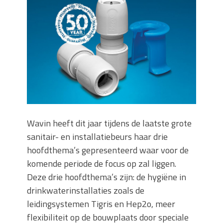
Wanneer moet je een specialist
inschakelen bij rioolproblemen?
Slimme oplossingen voor lekkages en
verstoppingen
Betonplex: Het Veelzijdige
Plaatmateriaal voor Moderne Projecten
Woonstijlen die perfect passen bij
duurzaam bouwen
Oma weet raadt bij cementsluier:
natuurlijke oplossingen
Wavin heeft dit jaar tijdens de laatste grote
sanitair- en installatiebeurs haar drie
hoofdthema’s gepresenteerd waar voor de
komende periode de focus op zal liggen.
Deze drie hoofdthema’s zijn: de hygiëne in
drinkwaterinstallaties zoals de
leidingsystemen Tigris en Hep2o, meer
flexibiliteit op de bouwplaats door speciale