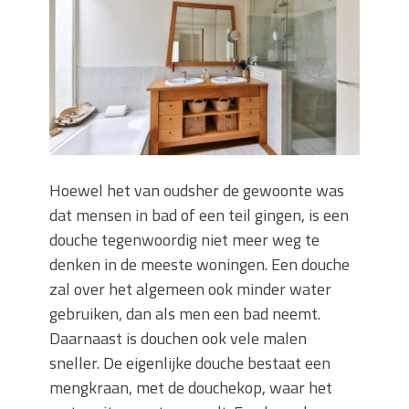
Wanneer moet je een specialist
inschakelen bij rioolproblemen?
Slimme oplossingen voor lekkages en
verstoppingen
Betonplex: Het Veelzijdige
Plaatmateriaal voor Moderne Projecten
Woonstijlen die perfect passen bij
duurzaam bouwen
Hoewel het van oudsher de gewoonte was
Oma weet raadt bij cementsluier:
dat mensen in bad of een teil gingen, is een
natuurlijke oplossingen
douche tegenwoordig niet meer weg te
denken in de meeste woningen. Een douche
zal over het algemeen ook minder water
gebruiken, dan als men een bad neemt.
Daarnaast is douchen ook vele malen
sneller. De eigenlijke douche bestaat een
mengkraan, met de douchekop, waar het