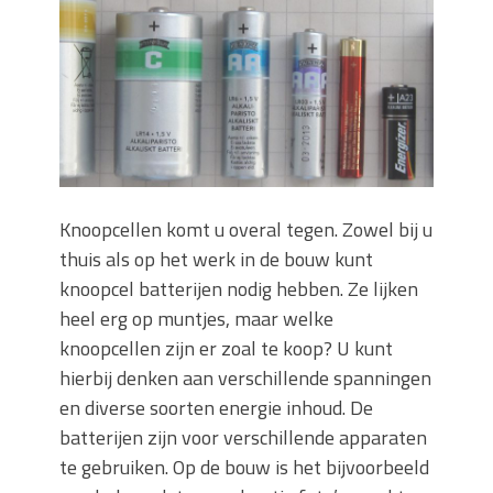
Wanneer moet je een specialist
inschakelen bij rioolproblemen?
Slimme oplossingen voor lekkages en
verstoppingen
Betonplex: Het Veelzijdige
Plaatmateriaal voor Moderne Projecten
Woonstijlen die perfect passen bij
duurzaam bouwen
Knoopcellen komt u overal tegen. Zowel bij u
Oma weet raadt bij cementsluier:
thuis als op het werk in de bouw kunt
natuurlijke oplossingen
knoopcel batterijen nodig hebben. Ze lijken
heel erg op muntjes, maar welke
knoopcellen zijn er zoal te koop? U kunt
hierbij denken aan verschillende spanningen
en diverse soorten energie inhoud. De
batterijen zijn voor verschillende apparaten
te gebruiken. Op de bouw is het bijvoorbeeld