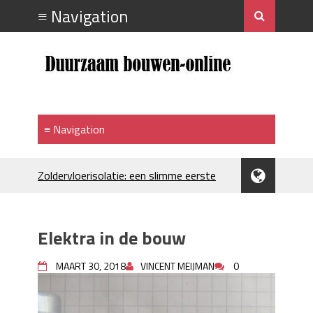
Zoldervloerisolatie: een slimme eerste
stap bij verduurzamen
Strakke plafonds met professionele
spuittechniek
Elektra in de bouw
Je huis koelen: alles behalve duur
Hoe draagt je inrichting bij aan je
MAART 30, 2018
VINCENT MEIJMAN
0
merkimago?
Houtpellets als duurzame
verwarmingsoptie