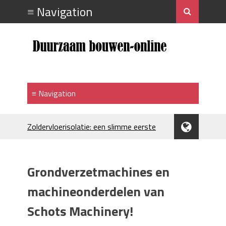
Zoldervloerisolatie: een slimme eerste
stap bij verduurzamen
Strakke plafonds met professionele
spuittechniek
Grondverzetmachines en
Je huis koelen: alles behalve duur
Hoe draagt je inrichting bij aan je
machineonderdelen van
merkimago?
Schots Machinery!
Houtpellets als duurzame
verwarmingsoptie