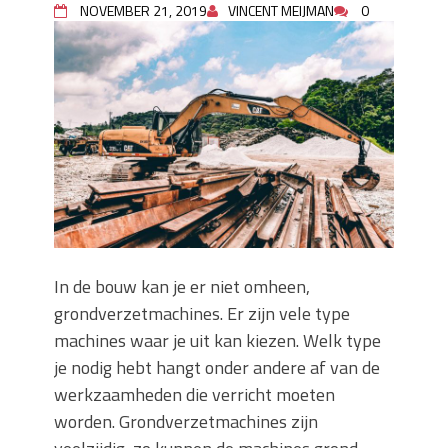
NOVEMBER 21, 2019
VINCENT MEIJMAN
0
Wanneer moet je een specialist
inschakelen bij rioolproblemen?
Slimme oplossingen voor lekkages en
verstoppingen
Betonplex: Het Veelzijdige
Plaatmateriaal voor Moderne Projecten
Woonstijlen die perfect passen bij
duurzaam bouwen
Oma weet raadt bij cementsluier:
natuurlijke oplossingen
In de bouw kan je er niet omheen,
grondverzetmachines. Er zijn vele type
machines waar je uit kan kiezen. Welk type
je nodig hebt hangt onder andere af van de
werkzaamheden die verricht moeten
worden. Grondverzetmachines zijn