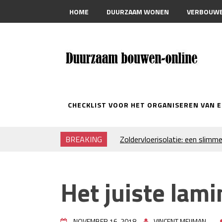
HOME
DUURZAAM WONEN
VERBOUW
CONTACT
CHECKLIST VOOR HET ORGANISEREN VAN 
BREAKING
Zoldervloerisolatie: een slimme
verduurzamen
Strakke plafonds met professi
Je huis koelen: alles behalve du
Het juiste lami
Hoe draagt je inrichting bij aa
Houtpellets als duurzame ver
Wanneer moet je een specialist
NOVEMBER 16, 2018
VINCENT MEIJMAN