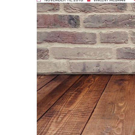
rioolproblemen?
Slimme oplossingen voor lekk
Betonplex: Het Veelzijdige Pl
Projecten
Woonstijlen die perfect passe
Oma weet raadt bij cementsluie