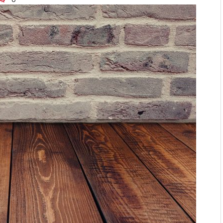
ages en verstoppingen
aatmateriaal voor Moderne
n bij duurzaam bouwen
r: natuurlijke oplossingen