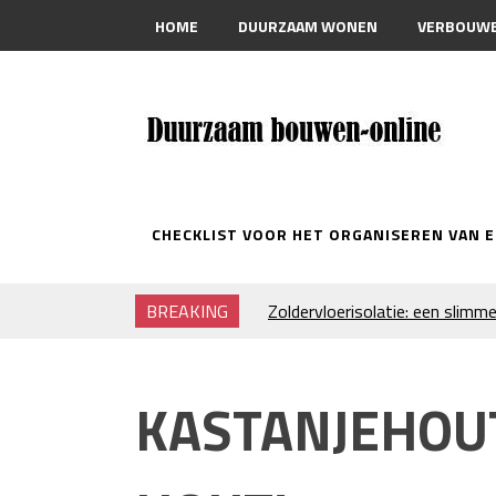
HOME
DUURZAAM WONEN
VERBOUW
CONTACT
CHECKLIST VOOR HET ORGANISEREN VAN 
BREAKING
Zoldervloerisolatie: een slimme
verduurzamen
Strakke plafonds met professi
Je huis koelen: alles behalve du
KASTANJEHOU
Hoe draagt je inrichting bij aa
Houtpellets als duurzame ver
Wanneer moet je een specialist