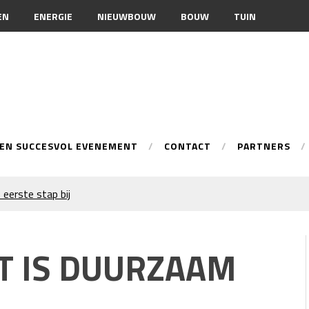
EN
ENERGIE
NIEUWBOUW
BOUW
TUIN
EEN SUCCESVOL EVENEMENT
CONTACT
PARTNERS
 eerste stap bij
onele spuittechniek
ur
T IS DUURZAAM
n je merkimago?
warmingsoptie
 inschakelen bij