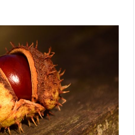
ages en verstoppingen
aatmateriaal voor Moderne
n bij duurzaam bouwen
r: natuurlijke oplossingen