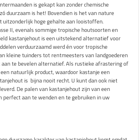
 wintermaanden is gekapt kan zonder chemische
 zó duurzaam is het! Bovendien is het van nature
uitzonderlijk hoge gehalte aan looistoffen.
sse II, evenals sommige tropische houtsoorten en
d kastanjehout is een uitstekend alternatief voor
ddelen verduurzaamd werd én voor tropische
an kleine tuinders tot rentmeesters van landgoederen
 aan te bevelen alternatief. Als rustieke afrastering of
t een natuurlijk product, waardoor kastanje een
stanjehout is bijna nooit recht. U kunt dan ook niet
everd. De palen van kastanjehout zijn van een
rm perfect aan te wenden en te gebruiken in uw
hoge duurzame karakter van kastanjehout komt omdat