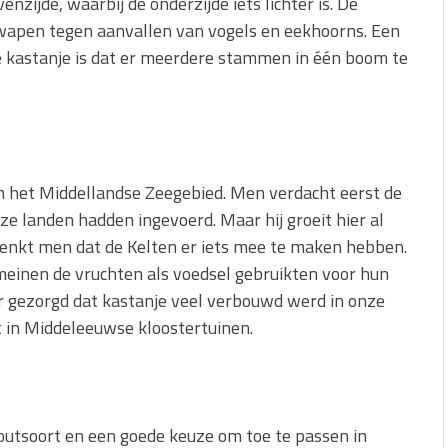
zijde, waarbij de onderzijde iets lichter is. De
rwapen tegen aanvallen van vogels en eekhoorns. Een
e kastanje is dat er meerdere stammen in één boom te
in het Middellandse Zeegebied. Men verdacht eerst de
e landen hadden ingevoerd. Maar hij groeit hier al
denkt men dat de Kelten er iets mee te maken hebben.
omeinen de vruchten als voedsel gebruikten voor hun
r gezorgd dat kastanje veel verbouwd werd in onze
t in Middeleeuwse kloostertuinen.
outsoort en een goede keuze om toe te passen in