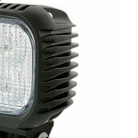
ages en verstoppingen
aatmateriaal voor Moderne
n bij duurzaam bouwen
r: natuurlijke oplossingen