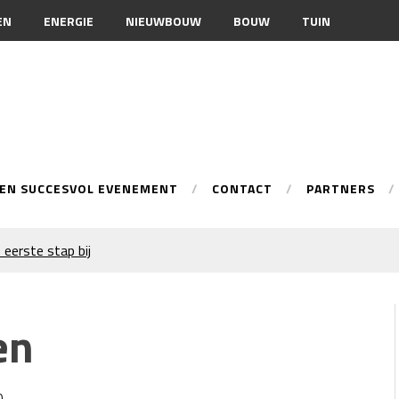
EN
ENERGIE
NIEUWBOUW
BOUW
TUIN
EEN SUCCESVOL EVENEMENT
CONTACT
PARTNERS
 eerste stap bij
onele spuittechniek
ur
en
n je merkimago?
warmingsoptie
 inschakelen bij
0