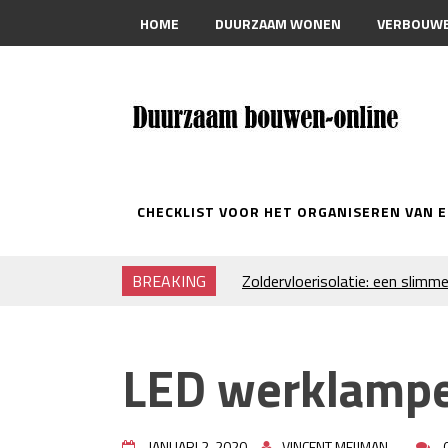
HOME
DUURZAAM WONEN
VERBOUW
CONTACT
CHECKLIST VOOR HET ORGANISEREN VAN 
BREAKING
Zoldervloerisolatie: een slimme
verduurzamen
Strakke plafonds met professi
Je huis koelen: alles behalve du
LED werklamp
Hoe draagt je inrichting bij aa
Houtpellets als duurzame ver
Wanneer moet je een specialist
JANUARI 2, 2020
VINCENT MEIJMAN