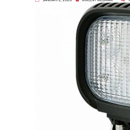
rioolproblemen?
Slimme oplossingen voor lekk
Betonplex: Het Veelzijdige Pl
Projecten
Woonstijlen die perfect passe
Oma weet raadt bij cementsluie