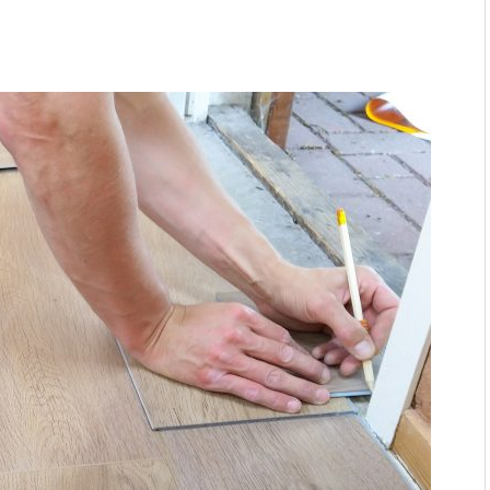
ages en verstoppingen
aatmateriaal voor Moderne
n bij duurzaam bouwen
r: natuurlijke oplossingen