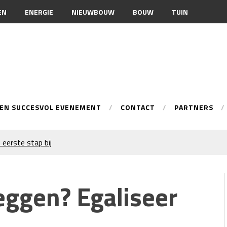
EN
ENERGIE
NIEUWBOUW
BOUW
TUIN
EEN SUCCESVOL EVENEMENT
CONTACT
PARTNERS
 eerste stap bij
onele spuittechniek
ur
eggen? Egaliseer
n je merkimago?
warmingsoptie
 inschakelen bij