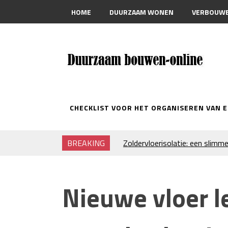
HOME
DUURZAAM WONEN
VERBOUW
CONTACT
CHECKLIST VOOR HET ORGANISEREN VAN 
BREAKING
Zoldervloerisolatie: een slimme
verduurzamen
Strakke plafonds met professi
Je huis koelen: alles behalve du
Nieuwe vloer l
Hoe draagt je inrichting bij aa
Houtpellets als duurzame ver
Wanneer moet je een specialist