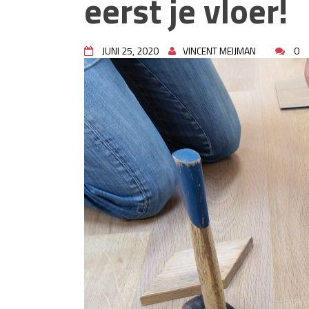
eerst je vloer!
rioolproblemen?
Slimme oplossingen voor lekk
Betonplex: Het Veelzijdige Pl
Projecten
JUNI 25, 2020
VINCENT MEIJMAN
0
Woonstijlen die perfect passe
Oma weet raadt bij cementsluie