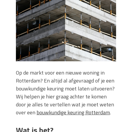
Wanneer moet je een specialist
inschakelen bij rioolproblemen?
Slimme oplossingen voor lekkages en
verstoppingen
Betonplex: Het Veelzijdige
Plaatmateriaal voor Moderne Projecten
Woonstijlen die perfect passen bij
duurzaam bouwen
Oma weet raadt bij cementsluier:
natuurlijke oplossingen
Op de markt voor een nieuwe woning in
Rotterdam? En altijd al afgevraagd of je een
bouwkundige keuring moet laten uitvoeren?
Wij helpen je hier graag achter te komen
door je alles te vertellen wat je moet weten
over een
bouwkundige keuring Rotterdam
.
Wat is het?