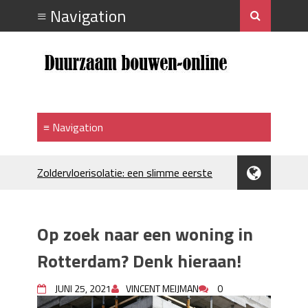
Zoldervloerisolatie: een slimme eerste
stap bij verduurzamen
Strakke plafonds met professionele
spuittechniek
Op zoek naar een woning in
Je huis koelen: alles behalve duur
Hoe draagt je inrichting bij aan je
Rotterdam? Denk hieraan!
merkimago?
Houtpellets als duurzame
JUNI 25, 2021
VINCENT MEIJMAN
0
verwarmingsoptie