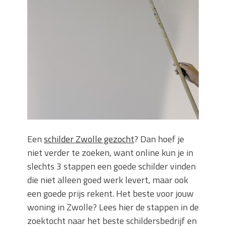
Wanneer moet je een specialist
inschakelen bij rioolproblemen?
Slimme oplossingen voor lekkages en
verstoppingen
Betonplex: Het Veelzijdige
Plaatmateriaal voor Moderne Projecten
Woonstijlen die perfect passen bij
duurzaam bouwen
Oma weet raadt bij cementsluier:
natuurlijke oplossingen
Een
schilder Zwolle gezocht
? Dan hoef je
niet verder te zoeken, want online kun je in
slechts 3 stappen een goede schilder vinden
die niet alleen goed werk levert, maar ook
een goede prijs rekent. Het beste voor jouw
woning in Zwolle? Lees hier de stappen in de
zoektocht naar het beste schildersbedrijf en