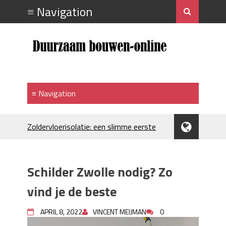
Zoldervloerisolatie: een slimme eerste
stap bij verduurzamen
Strakke plafonds met professionele
spuittechniek
Schilder Zwolle nodig? Zo
Je huis koelen: alles behalve duur
Hoe draagt je inrichting bij aan je
vind je de beste
merkimago?
Houtpellets als duurzame
APRIL 8, 2022
VINCENT MEIJMAN
0
verwarmingsoptie