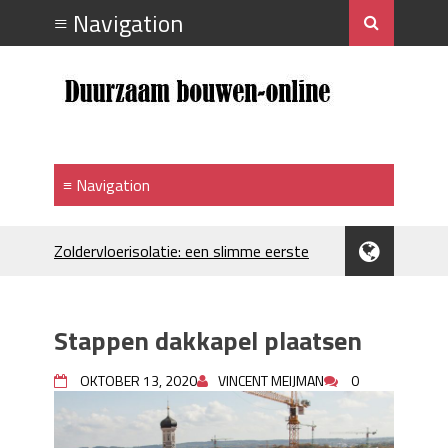
Zoldervloerisolatie: een slimme eerste
stap bij verduurzamen
Strakke plafonds met professionele
spuittechniek
Stappen dakkapel plaatsen
Je huis koelen: alles behalve duur
Hoe draagt je inrichting bij aan je
OKTOBER 13, 2020
VINCENT MEIJMAN
0
merkimago?
Houtpellets als duurzame
verwarmingsoptie