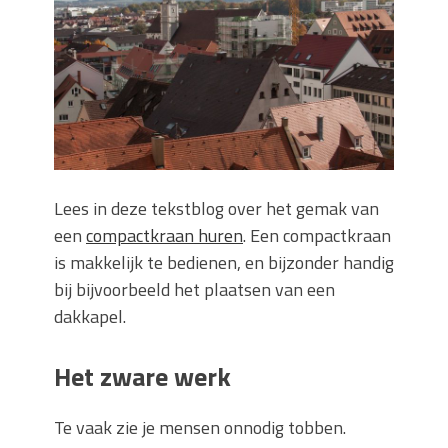
Wanneer moet je een specialist
inschakelen bij rioolproblemen?
Slimme oplossingen voor lekkages en
verstoppingen
Betonplex: Het Veelzijdige
Plaatmateriaal voor Moderne Projecten
Woonstijlen die perfect passen bij
duurzaam bouwen
Lees in deze tekstblog over het gemak van
Oma weet raadt bij cementsluier:
een
compactkraan huren
. Een compactkraan
natuurlijke oplossingen
is makkelijk te bedienen, en bijzonder handig
bij bijvoorbeeld het plaatsen van een
dakkapel.
Het zware werk
Te vaak zie je mensen onnodig tobben.