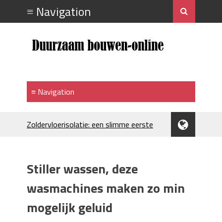
Zoldervloerisolatie: een slimme eerste
stap bij verduurzamen
Strakke plafonds met professionele
spuittechniek
Stiller wassen, deze
Je huis koelen: alles behalve duur
Hoe draagt je inrichting bij aan je
wasmachines maken zo min
merkimago?
mogelijk geluid
Houtpellets als duurzame
verwarmingsoptie