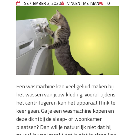
SEPTEMBER 2, 2020
VINCENT MEIJMAN
0
Wanneer moet je een specialist
inschakelen bij rioolproblemen?
Slimme oplossingen voor lekkages en
verstoppingen
Betonplex: Het Veelzijdige
Plaatmateriaal voor Moderne Projecten
Woonstijlen die perfect passen bij
duurzaam bouwen
Oma weet raadt bij cementsluier:
natuurlijke oplossingen
Een wasmachine kan veel geluid maken bij
het wassen van jouw kleding. Vooral tijdens
het centrifugeren kan het apparaat flink te
keer gaan. Ga je een
wasmachine kopen
en
deze dichtbij de slaap- of woonkamer
plaatsen? Dan wil je natuurlijk niet dat hij