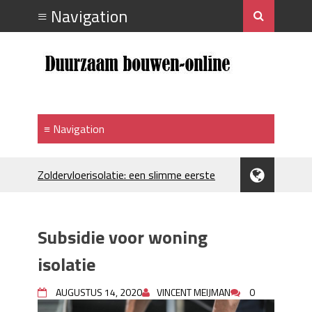
Zoldervloerisolatie: een slimme eerste
stap bij verduurzamen
Strakke plafonds met professionele
spuittechniek
Subsidie voor woning
Je huis koelen: alles behalve duur
Hoe draagt je inrichting bij aan je
isolatie
merkimago?
Houtpellets als duurzame
AUGUSTUS 14, 2020
VINCENT MEIJMAN
0
verwarmingsoptie