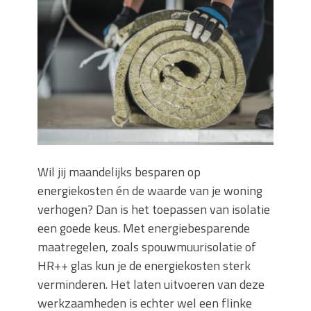
Wanneer moet je een specialist
inschakelen bij rioolproblemen?
Slimme oplossingen voor lekkages en
verstoppingen
Betonplex: Het Veelzijdige
Plaatmateriaal voor Moderne Projecten
Woonstijlen die perfect passen bij
duurzaam bouwen
Oma weet raadt bij cementsluier:
natuurlijke oplossingen
Wil jij maandelijks besparen op
energiekosten én de waarde van je woning
verhogen? Dan is het toepassen van isolatie
een goede keus. Met energiebesparende
maatregelen, zoals spouwmuurisolatie of
HR++ glas kun je de energiekosten sterk
verminderen. Het laten uitvoeren van deze
werkzaamheden is echter wel een flinke