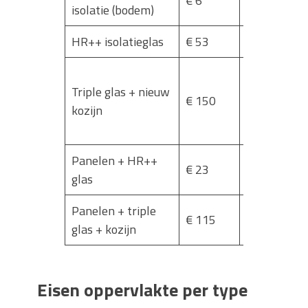
€ 6
3,5
isolatie (bodem)
HR++ isolatieglas
€ 53
1,2
Glas 0,7
Triple glas + nieuw
–
€ 150
kozijn
Kozijnen
1,5
Panelen + HR++
€ 23
1,2
glas
Panelen + triple
€ 115
0,7
glas + kozijn
Eisen oppervlakte per type