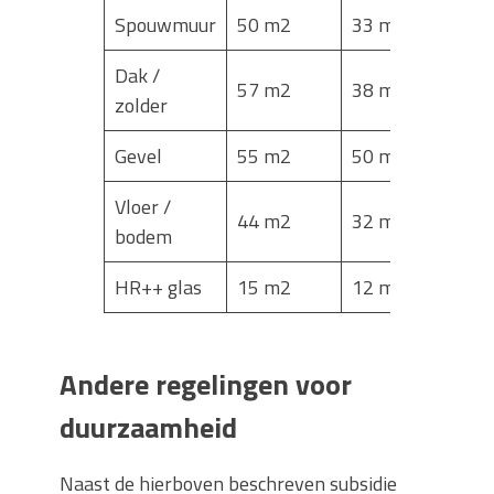
Spouwmuur
50 m2
33 m2
15 m
Dak /
57 m2
38 m2
31 m
zolder
Gevel
55 m2
50 m2
18 m
Vloer /
44 m2
32 m2
27 m
bodem
HR++ glas
15 m2
12 m2
10 m
Andere regelingen voor
duurzaamheid
Naast de hierboven beschreven subsidie