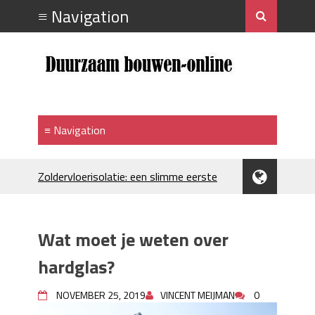
Zoldervloerisolatie: een slimme eerste
stap bij verduurzamen
Strakke plafonds met professionele
spuittechniek
Wat moet je weten over
Je huis koelen: alles behalve duur
Hoe draagt je inrichting bij aan je
hardglas?
merkimago?
Houtpellets als duurzame
NOVEMBER 25, 2019
VINCENT MEIJMAN
0
verwarmingsoptie