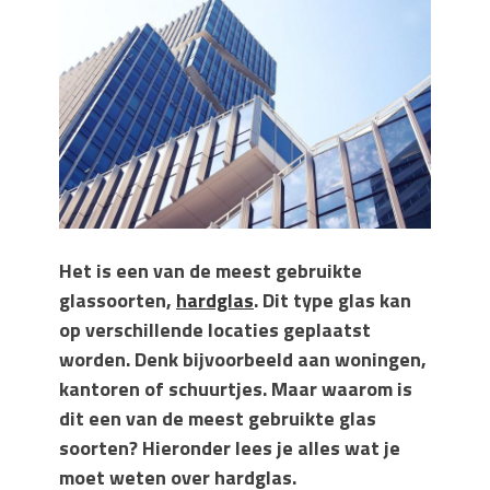
Wanneer moet je een specialist
inschakelen bij rioolproblemen?
Slimme oplossingen voor lekkages en
verstoppingen
Betonplex: Het Veelzijdige
Plaatmateriaal voor Moderne Projecten
Woonstijlen die perfect passen bij
duurzaam bouwen
Oma weet raadt bij cementsluier:
natuurlijke oplossingen
Het is een van de meest gebruikte
glassoorten,
hardglas
. Dit type glas kan
op verschillende locaties geplaatst
worden. Denk bijvoorbeeld aan woningen,
kantoren of schuurtjes. Maar waarom is
dit een van de meest gebruikte glas
soorten? Hieronder lees je alles wat je
moet weten over hardglas.